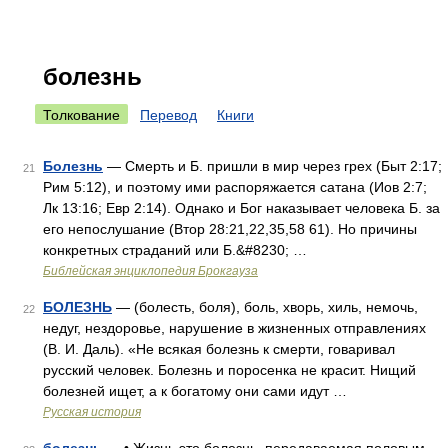
болезнь
Толкование
Перевод
Книги
Болезнь
— Смерть и Б. пришли в мир через грех (Быт 2:17;
21
Рим 5:12), и поэтому ими распоряжается сатана (Иов 2:7;
Лк 13:16; Евр 2:14). Однако и Бог наказывает человека Б. за
его непослушание (Втор 28:21,22,35,58 61). Но причины
конкретных страданий или Б.&#8230; …
Библейская энциклопедия Брокгауза
БОЛЕЗНЬ
— (болесть, боля), боль, хворь, хиль, немочь,
22
недуг, нездоровье, нарушение в жизненных отправлениях
(В. И. Даль). «Не всякая болезнь к смерти, говаривал
русский человек. Болезнь и поросенка не красит. Нищий
болезней ищет, а к богатому они сами идут …
Русская история