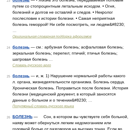
болезнь
— • Жизнь это болезнь, передаваемая половым
23
путем со стопроцентным летальным исходом. • Огня,
болезней и долгов не оставляй и следов. • Некролог
послесловие к истории болезни. • Самая неприятная
болезнь геморрой! Ни себе посмотреть, ни людям&#8230;
…
Оригинальная словарная подборка афоризмов
болезнь
— см.: арбузная болезнь; асфальтовая болезнь;
24
зеркальная болезнь; перепел; птичий; птичья болезнь;
шатровая болезнь …
Словарь русского арго
болезнь
— и, ж. 1) Нарушение нормальной работы какого
25
л. органа, жизнедеятельности организма. Болезнь сердца.
Хроническая болезнь. Поправиться после болезни. История
болезни (медицинский документ, в который заносятся
данные о больном и о течении&#8230; …
Популярный словарь русского языка
БОЛЕЗНЬ
— Сон, в котором вы чувствуете себя больной,
26
наяву может обернуться легким недомоганием или
головной болью от разговоров на высоких тонах. Если во