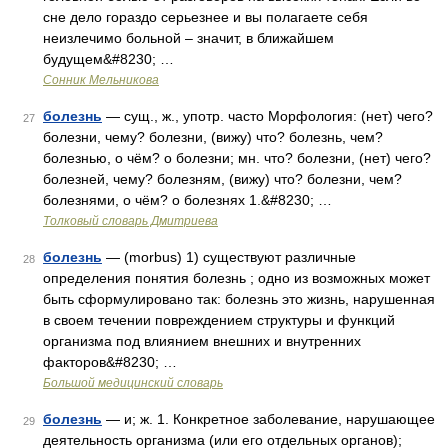
сне дело гораздо серьезнее и вы полагаете себя
неизлечимо больной – значит, в ближайшем
будущем&#8230; …
Сонник Мельникова
болезнь
— сущ., ж., употр. часто Морфология: (нет) чего?
27
болезни, чему? болезни, (вижу) что? болезнь, чем?
болезнью, о чём? о болезни; мн. что? болезни, (нет) чего?
болезней, чему? болезням, (вижу) что? болезни, чем?
болезнями, о чём? о болезнях 1.&#8230; …
Толковый словарь Дмитриева
болезнь
— (morbus) 1) существуют различные
28
определения понятия болезнь ; одно из возможных может
быть сформулировано так: болезнь это жизнь, нарушенная
в своем течении повреждением структуры и функций
организма под влиянием внешних и внутренних
факторов&#8230; …
Большой медицинский словарь
болезнь
— и; ж. 1. Конкретное заболевание, нарушающее
29
деятельность организма (или его отдельных органов);