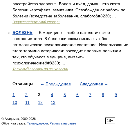
расстройство здоровья. Болезни пчёл, домашнего скота.
Болезни картофеля, земляники. Освобождён от работы по
болезни (вследствие заболевания, слабого&#8230; …
Энциклопедический словарь
БОЛЕЗНЬ
— В медицине – любое патологическое
30
состояние тела. В более широком смысле: любое
патологическое психологическое состояние. Использование
этого термина исторически восходит к первым попыткам
тех, кто обучался медицине, выявить
психологические&#8230; …
Толковый словарь по психологии
Страницы
←
Предыдущая
Следующая
→
1
2
3
4
5
6
7
8
9
10
11
12
13
© Академик, 2000-2026
18+
Обратная связь:
Техподдержка
,
Реклама на сайте